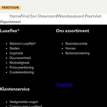
VERSTUUR
Home
Vind Een Showroom
Woonboulevard Poortvliet
Appointment
Luxaflex®
Ons assortiment
Waarom Luxaflex®
Raamdecoratie
Steden
Horren
Inspiratie
Buitenzonwering
Duurzaamheid
Kindveiligheid
Privacyverklaring
Cookieverklaring
Trustpilot
Klantenservice
COOKIE SETTINGS
Veelgestelde vragen
Contact met Luxaflex®