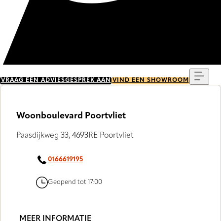
Menu
VRAAG EEN ADVIESGESPREK AAN
VIND EEN SHOWROOM
Woonboulevard Poortvliet
Paasdijkweg 33, 4693RE Poortvliet
0166619195
Geopend tot 17:00
MEER INFORMATIE