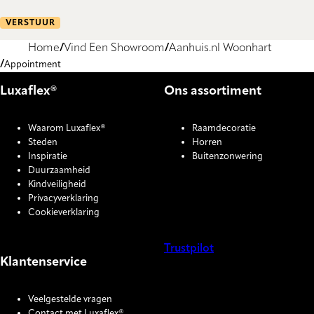
VERSTUUR
Home
Vind Een Showroom
Aanhuis.nl Woonhart
Appointment
Luxaflex®
Ons assortiment
Waarom Luxaflex®
Raamdecoratie
Steden
Horren
Inspiratie
Buitenzonwering
Duurzaamheid
Kindveiligheid
Privacyverklaring
Cookieverklaring
Trustpilot
Klantenservice
COOKIE SETTINGS
Veelgestelde vragen
Contact met Luxaflex®