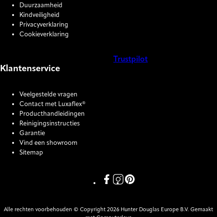
Duurzaamheid
Kindveiligheid
Privacyverklaring
Cookieverklaring
Trustpilot
Klantenservice
COOKIE SETTINGS
Veelgestelde vragen
Contact met Luxaflex®
Producthandleidingen
Reinigingsinstructies
Garantie
Vind een showroom
Sitemap
Link missing Display text from P
Link missing Display text fro
Link missing Display text
Alle rechten voorbehouden © Copyright 2026 Hunter Douglas Europe B.V. Gemaakt