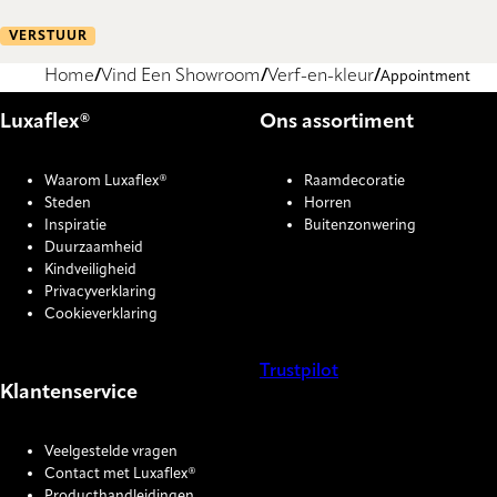
VERSTUUR
Home
Vind Een Showroom
Verf-en-kleur
Appointment
Luxaflex®
Ons assortiment
Waarom Luxaflex®
Raamdecoratie
Steden
Horren
Inspiratie
Buitenzonwering
Duurzaamheid
Kindveiligheid
Privacyverklaring
Cookieverklaring
Trustpilot
Klantenservice
COOKIE SETTINGS
Veelgestelde vragen
Contact met Luxaflex®
Producthandleidingen