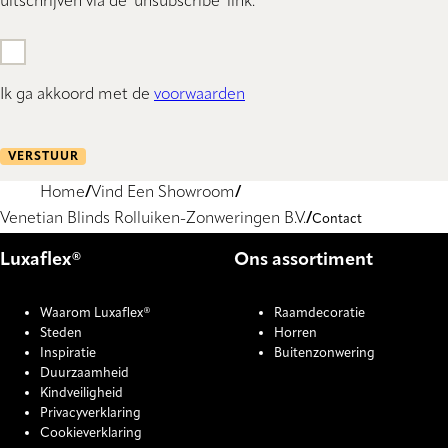
uitschrijven via de 'unsubscribe' link.
Ik ga akkoord met de
voorwaarden
VERSTUUR
Home
Vind Een Showroom
Venetian Blinds Rolluiken-Zonweringen B.V.
Contact
Luxaflex®
Ons assortiment
Waarom Luxaflex®
Raamdecoratie
Steden
Horren
Inspiratie
Buitenzonwering
Duurzaamheid
Kindveiligheid
Privacyverklaring
Cookieverklaring