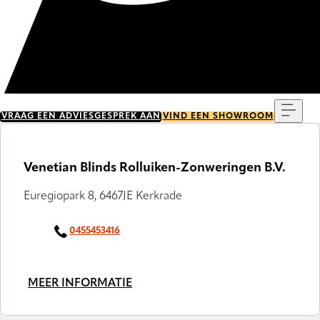
Menu
VRAAG EEN ADVIESGESPREK AAN
VIND EEN SHOWROOM
Venetian Blinds Rolluiken-Zonweringen B.V.
Euregiopark 8, 6467JE Kerkrade
0455453416
MEER INFORMATIE