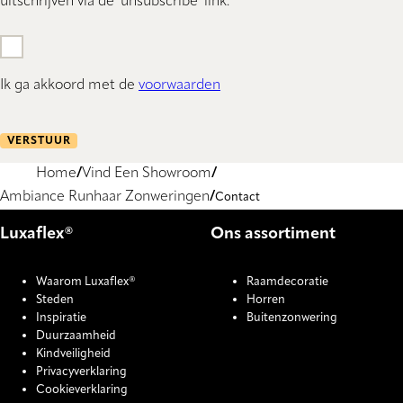
uitschrijven via de 'unsubscribe' link.
Ik ga akkoord met de
voorwaarden
VERSTUUR
Home
Vind Een Showroom
Ambiance Runhaar Zonweringen
Contact
Luxaflex®
Ons assortiment
Waarom Luxaflex®
Raamdecoratie
Steden
Horren
Inspiratie
Buitenzonwering
Duurzaamheid
Kindveiligheid
Privacyverklaring
Cookieverklaring