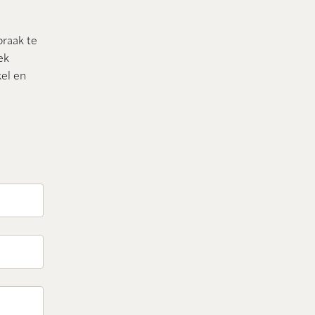
praak te
ek
el en