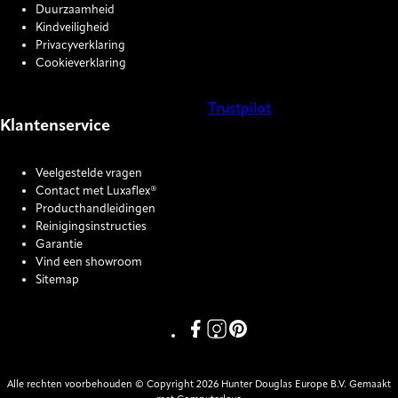
Duurzaamheid
Kindveiligheid
Privacyverklaring
Cookieverklaring
Trustpilot
Klantenservice
COOKIE SETTINGS
Veelgestelde vragen
Contact met Luxaflex®
Producthandleidingen
Reinigingsinstructies
Garantie
Vind een showroom
Sitemap
Link missing Display text from P
Link missing Display text fro
Link missing Display text
Alle rechten voorbehouden © Copyright 2026 Hunter Douglas Europe B.V. Gemaakt