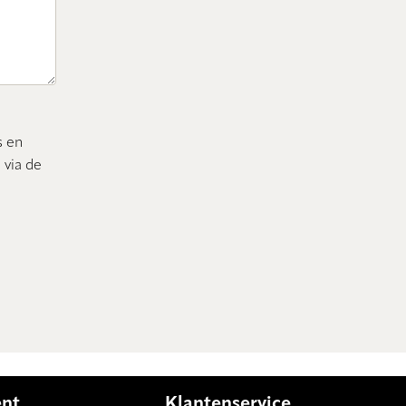
s en
 via de
ent
Klantenservice