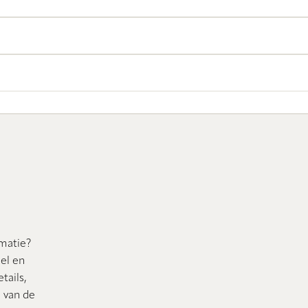
rmatie?
nel en
tails,
n van de