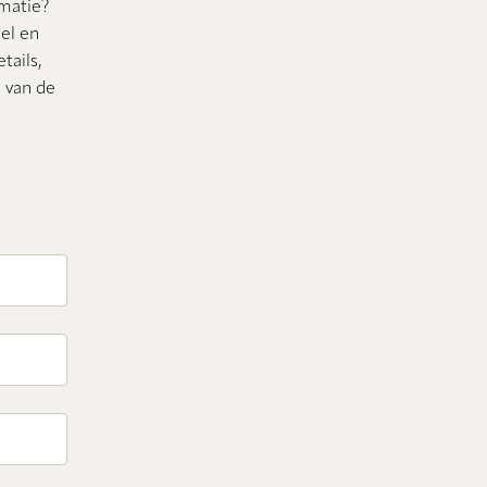
rmatie?
nel en
tails,
n van de