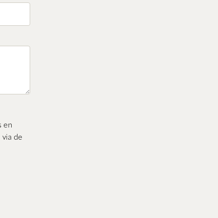
s en
 via de