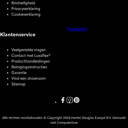
Kindveiligheid
Privacyverklaring
Cookieverklaring
Trustpilot
Klantenservice
COOKIE SETTINGS
Veelgestelde vragen
Contact met Luxaflex®
Producthandleidingen
Reinigingsinstructies
Garantie
Vind een showroom
Sitemap
Link missing Display text from P
Link missing Display text fro
Link missing Display text
Alle rechten voorbehouden © Copyright 2026 Hunter Douglas Europe B.V. Gemaakt
met Computerlove