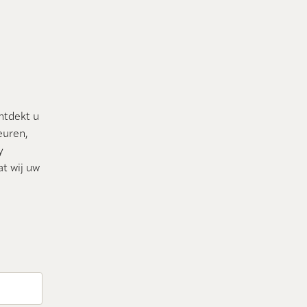
ontdekt u
euren,
y
at wij uw