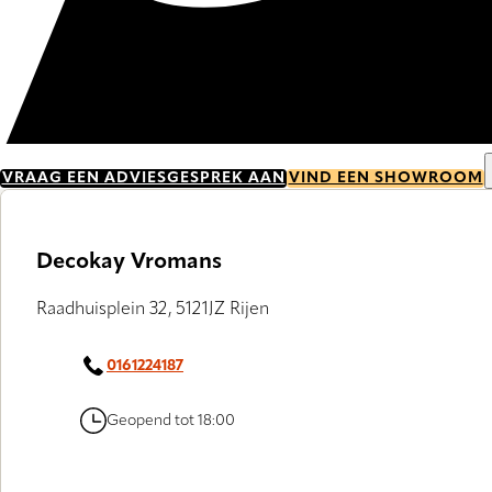
VRAAG EEN ADVIESGESPREK AAN
VIND EEN SHOWROOM
Decokay Vromans
Raadhuisplein 32, 5121JZ Rijen
0161224187
Geopend tot 18:00