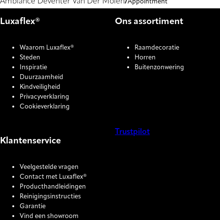
Ambiance Deventer Van Der Molen
Appointment
Luxaflex®
Ons assortiment
Waarom Luxaflex®
Raamdecoratie
Steden
Horren
Inspiratie
Buitenzonwering
Duurzaamheid
Kindveiligheid
Privacyverklaring
Cookieverklaring
Trustpilot
Klantenservice
COOKIE SETTINGS
Veelgestelde vragen
Contact met Luxaflex®
Producthandleidingen
Reinigingsinstructies
Garantie
Vind een showroom