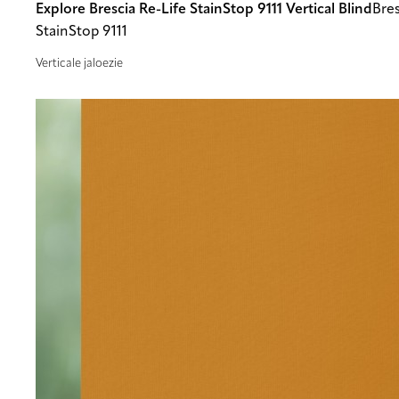
Explore Brescia Re-Life StainStop 9111 Vertical Blind
Bres
StainStop 9111
Verticale jaloezie