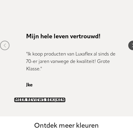
Mijn hele leven vertrouwd!
Kund
Previous item
N
"Ik koop producten van Luxaflex al sinds de
"Kundig
70-er jaren vanwege de kwaliteit! Grote
Klasse."
Dany 
Jke
MEER REVIEWS BEKIJKEN
Ontdek meer kleuren