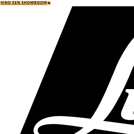
Skip
VIND EEN SHOWROOM
to
main
content