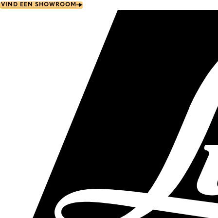
Skip
VIND EEN SHOWROOM
to
main
content